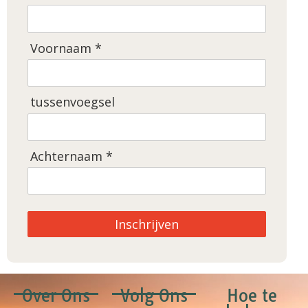
Voornaam *
tussenvoegsel
Achternaam *
Inschrijven
Over Ons
Volg Ons
Hoe te