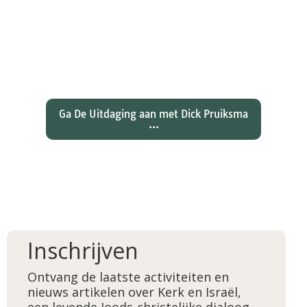
Wat hebben christenen geleerd
over de joden Jezus en Paulus? En
wat betekent dat voor ons
christelijk geloof?
Ga De Uitdaging aan met Dick Pruiksma
...
Inschrijven
Ontvang de laatste activiteiten en
nieuws artikelen over Kerk en Israël,
een levende Joods-christelijke dialoog