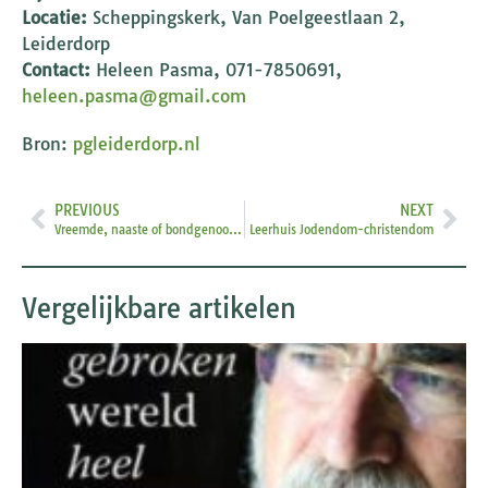
Locatie:
Scheppingskerk, Van Poelgeestlaan 2,
Leiderdorp
Contact:
Heleen Pasma, 071-7850691,
heleen.pasma@gmail.com
Bron:
pgleiderdorp.nl
PREVIOUS
NEXT
Vreemde, naaste of bondgenoot? Hoe spreken we in de liturgie over ‘joden’?
Leerhuis Jodendom-christendom
Vergelijkbare artikelen