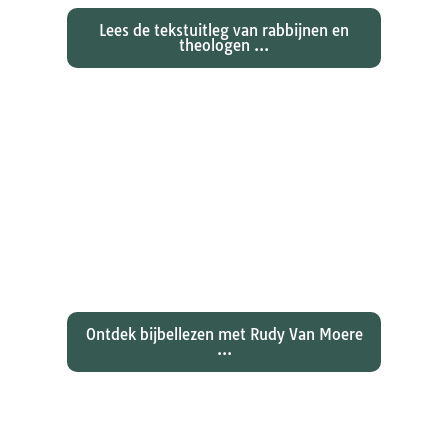
Lees de tekstuitleg van rabbijnen en
theologen ...
Ontdekken waarom Johannes zijn
evangelie zo totaal anders vertelt
dan zijn collegae Marcus, Matteüs
en Lukas...
Ontdek bijbellezen met Rudy Van Moere
...