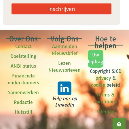
Inschrijven
Over Ons
Volg Ons
Hoe te
helpen
Contact
Aanmelden
Nieuwsbrief
Uw
Doelstelling
bijdrage
Lezen
ANBI status
Nieuwsbrieven
Copyright SJCD
Financiële
privacy
&
ondersteuners
cookie
beleid
Samenwerken
Terms &
Volg ons op
conditions
Redactie
LinkedIn
Sitemap
Huisstijl