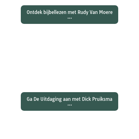
Ontdek bijbellezen met Rudy Van Moere
...
Wat hebben christenen geleerd
over de joden Jezus en Paulus? En
wat betekent dat voor ons
christelijk geloof?
Ga De Uitdaging aan met Dick Pruiksma
...