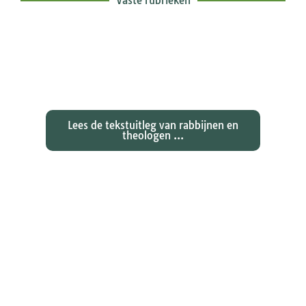
Vaste rubrieken
Exegetische toelichtingen bij de
zondagse lezingen ...
Lees de tekstuitleg van rabbijnen en
theologen ...
Ontdekken waarom Johannes zijn
evangelie zo totaal anders vertelt
dan zijn collegae Marcus, Matteüs
en Lukas...