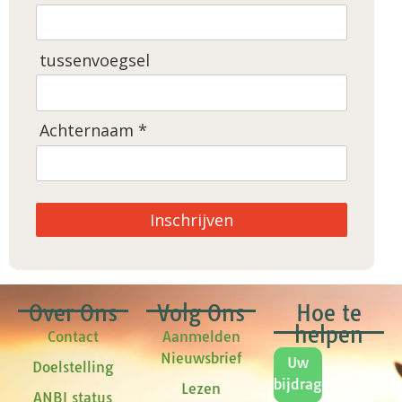
tussenvoegsel
Achternaam *
Inschrijven
Over Ons
Volg Ons
Hoe te
helpen
Contact
Aanmelden
Nieuwsbrief
Uw
Doelstelling
bijdrage
Lezen
ANBI status