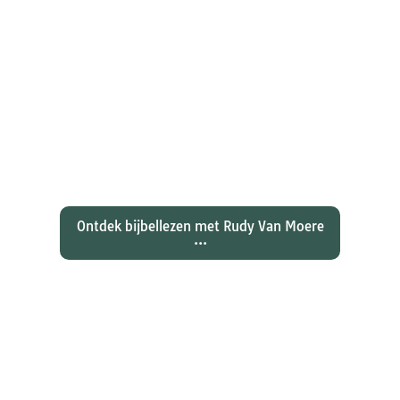
Ontdekken waarom Johannes zijn
evangelie zo totaal anders vertelt
dan zijn collegae Marcus, Matteüs
en Lukas...
Ontdek bijbellezen met Rudy Van Moere
...
Wat hebben christenen geleerd
over de joden Jezus en Paulus? En