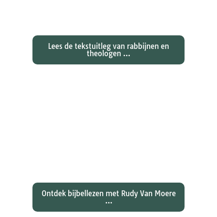
Exegetische toelichtingen bij de
zondagse lezingen ...
Lees de tekstuitleg van rabbijnen en
theologen ...
Ontdekken waarom Johannes zijn
evangelie zo totaal anders vertelt
dan zijn collegae Marcus, Matteüs
en Lukas...
Ontdek bijbellezen met Rudy Van Moere
...