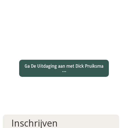
Wat hebben christenen geleerd
over de joden Jezus en Paulus? En
wat betekent dat voor ons
christelijk geloof?
Ga De Uitdaging aan met Dick Pruiksma
...
Inschrijven