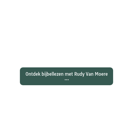
Ontdekken waarom Johannes zijn
evangelie zo totaal anders vertelt
dan zijn collegae Marcus, Matteüs
en Lukas...
Ontdek bijbellezen met Rudy Van Moere
...
Wat hebben christenen geleerd
over de joden Jezus en Paulus? En