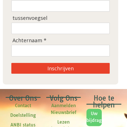
tussenvoegsel
Achternaam *
Inschrijven
Over Ons
Volg Ons
Hoe te
helpen
Contact
Aanmelden
Nieuwsbrief
Uw
Doelstelling
bijdrage
Lezen
ANBI status