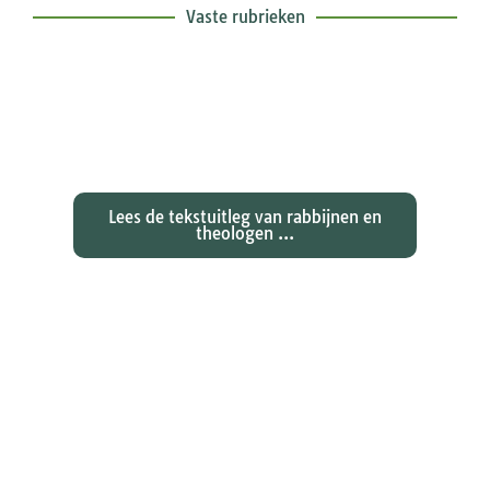
Vaste rubrieken
Exegetische toelichtingen bij de
zondagse lezingen ...
Lees de tekstuitleg van rabbijnen en
theologen ...
Ontdekken waarom Johannes zijn
evangelie zo totaal anders vertelt
dan zijn collegae Marcus, Matteüs
en Lukas...