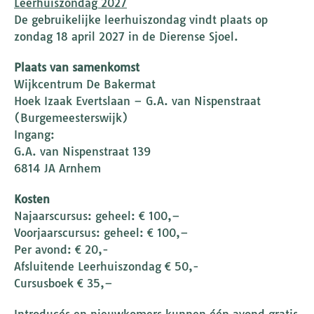
Leerhuiszondag 2027
De gebruikelijke leerhuiszondag vindt plaats op
zondag 18 april 2027 in de Dierense Sjoel.
Plaats van samenkomst
Wijkcentrum De Bakermat
Hoek Izaak Evertslaan – G.A. van Nispenstraat
(Burgemeesterswijk)
Ingang:
G.A. van Nispenstraat 139
6814 JA Arnhem
Kosten
Najaarscursus: geheel: € 100,–
Voorjaarscursus: geheel: € 100,–
Per avond: € 20,-
Afsluitende Leerhuiszondag € 50,-
Cursusboek € 35,–
Introducés en nieuwkomers kunnen één avond gratis