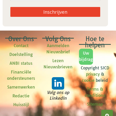
Inschrijven
Over Ons
Volg Ons
Hoe te
helpen
Contact
Aanmelden
Nieuwsbrief
Uw
Doelstelling
bijdrage
Lezen
ANBI status
Nieuwsbrieven
Copyright SJCD
Financiële
privacy
&
ondersteuners
cookie
beleid
Samenwerken
Terms &
Volg ons op
conditions
Redactie
LinkedIn
Sitemap
Huisstijl