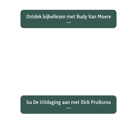
Ontdek bijbellezen met Rudy Van Moere
...
Wat hebben christenen geleerd
over de joden Jezus en Paulus? En
wat betekent dat voor ons
christelijk geloof?
Ga De Uitdaging aan met Dick Pruiksma
...