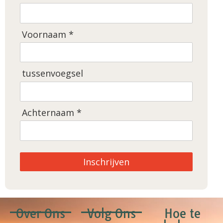
Voornaam *
tussenvoegsel
Achternaam *
Inschrijven
Over Ons
Volg Ons
Hoe te