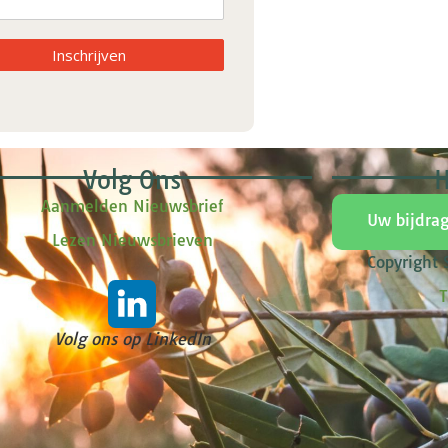
Inschrijven
Volg Ons
H
Aanmelden Nieuwsbrief
Uw bijdra
Lezen Nieuwsbrieven
Copyright
T
Volg ons op LinkedIn