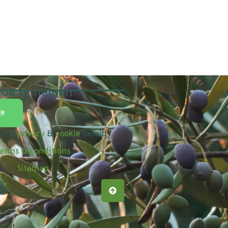
oe te helpen
ge
 SJCD
privacy
&
cookie
beleid
erms & conditions
Sitemap