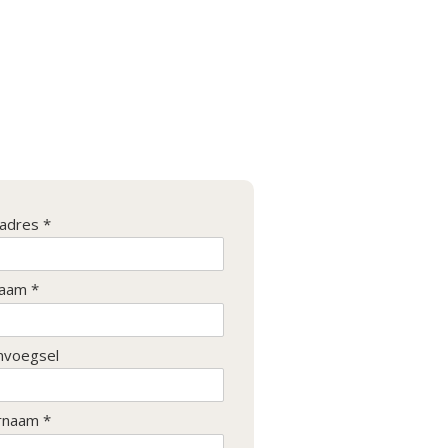
ladres *
aam *
nvoegsel
rnaam *