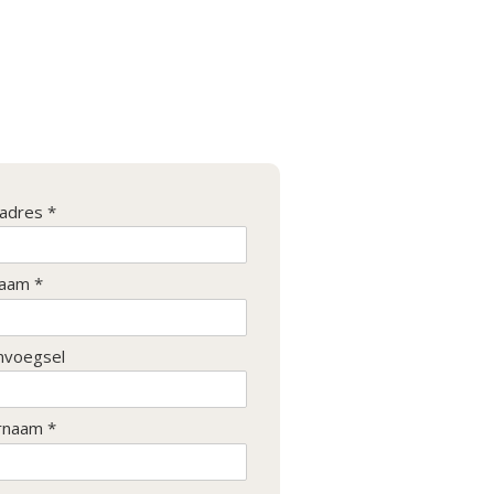
ladres *
aam *
nvoegsel
rnaam *