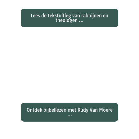
Lees de tekstuitleg van rabbijnen en
theologen ...
Ontdekken waarom Johannes zijn
evangelie zo totaal anders vertelt
dan zijn collegae Marcus, Matteüs
en Lukas...
Ontdek bijbellezen met Rudy Van Moere
...