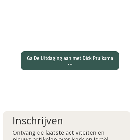
Wat hebben christenen geleerd
over de joden Jezus en Paulus? En
wat betekent dat voor ons
christelijk geloof?
Ga De Uitdaging aan met Dick Pruiksma
...
Inschrijven
Ontvang de laatste activiteiten en
nieuws artikelen over Kerk en Israël,