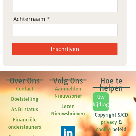
Achternaam *
Inschrijven
Over Ons
Volg Ons
Hoe te
helpen
Contact
Aanmelden
Nieuwsbrief
Uw
Doelstelling
bijdrage
Lezen
ANBI status
Nieuwsbrieven
Copyright SJCD
Financiële
privacy
&
ondersteuners
cookie
beleid