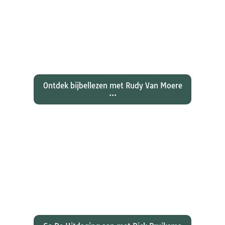
Ontdekken waarom Johannes zijn
evangelie zo totaal anders vertelt
dan zijn collegae Marcus, Matteüs
en Lukas...
Ontdek bijbellezen met Rudy Van Moere
...
Wat hebben christenen geleerd
over de joden Jezus en Paulus? En
wat betekent dat voor ons
christelijk geloof?