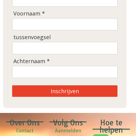
Voornaam *
tussenvoegsel
Achternaam *
Inschrijven
Over Ons
Volg Ons
Hoe te
helpen
Contact
Aanmelden