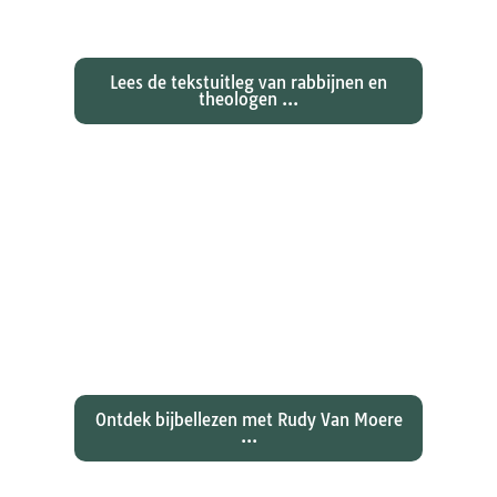
zondagse lezingen ...
Lees de tekstuitleg van rabbijnen en
theologen ...
Ontdekken waarom Johannes zijn
evangelie zo totaal anders vertelt
dan zijn collegae Marcus, Matteüs
en Lukas...
Ontdek bijbellezen met Rudy Van Moere
...