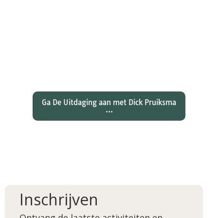
Wat hebben christenen geleerd
over de joden Jezus en Paulus? En
wat betekent dat voor ons
christelijk geloof?
Ga De Uitdaging aan met Dick Pruiksma
...
Inschrijven
Ontvang de laatste activiteiten en