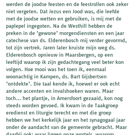
werden de joodse feesten en de feestrollen ook zeker
niet vergeten. Dat Jezus een Jood was, die leefde
met de joodse wetten en gebruiken, is mij met de
paplepel ingegoten. Na de Westhill hebben de
preken in de ‘gewone’ morgendiensten en een jaar
catechese van ds. Elderenbosch mij verder gevormd,
tot zijn vertrek. Jaren later kruiste mijn weg ds.
Elderenbosch opnieuw in Maarsbergen, op een
leeftijd waarop ik zijn gedachtegang veel beter kon
volgen. Hoe mooi was het toen ik, eenmaal
woonachtig in Kampen, ds. Bart Gijsbertsen
‘ontdekte’. Die taal kende ik, hoewel er ook echt
andere accenten en invalshoeken waren. Maar
toch… het plantje, in Amersfoort gezaaid, kon nog
steeds worden gevoed. Ik kwam in de Taakgroep
eredienst en liturgie terecht en met die groep
hebben we het kerkelijk jaar en het synagogaal jaar
onder de aandacht van de gemeente gebracht. Maar
daarbij ook: waar liggen onze wortels, waarom