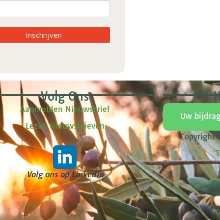
Inschrijven
Volg Ons
H
Aanmelden Nieuwsbrief
Uw bijdra
Lezen Nieuwsbrieven
Copyright
T
Volg ons op LinkedIn