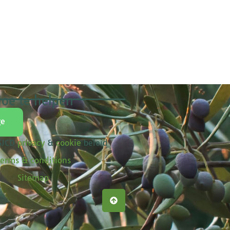
oe te helpen
ge
 SJCD
privacy
&
cookie
beleid
erms & conditions
Sitemap