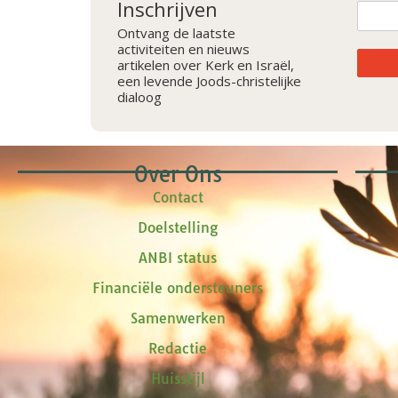
Inschrijven
Ontvang de laatste
activiteiten en nieuws
artikelen over Kerk en Israël,
een levende Joods-christelijke
dialoog
Over Ons
Contact
Doelstelling
ANBI status
Financiële ondersteuners
Samenwerken
Redactie
Huisstijl