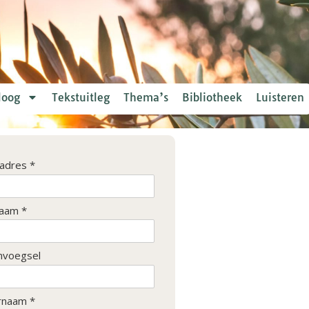
loog
Tekstuitleg
Thema’s
Bibliotheek
Luisteren
ladres *
aam *
nvoegsel
rnaam *