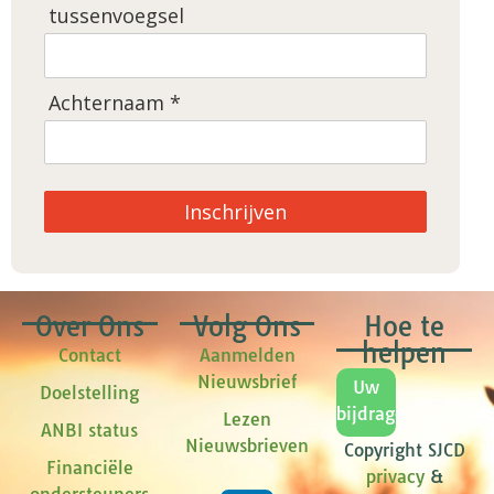
tussenvoegsel
Achternaam *
Inschrijven
Over Ons
Volg Ons
Hoe te
helpen
Contact
Aanmelden
Nieuwsbrief
Uw
Doelstelling
bijdrage
Lezen
ANBI status
Nieuwsbrieven
Copyright SJCD
Financiële
privacy
&