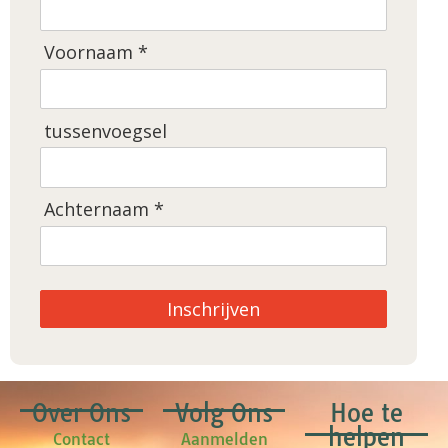
Voornaam *
tussenvoegsel
Achternaam *
Inschrijven
Over Ons
Volg Ons
Hoe te
helpen
Contact
Aanmelden