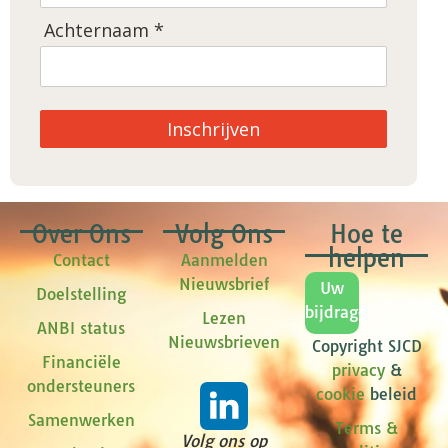
Achternaam *
Inschrijven
Over Ons
Volg Ons
Hoe te
helpen
Contact
Aanmelden
Nieuwsbrief
Uw
Doelstelling
bijdrage
Lezen
ANBI status
Nieuwsbrieven
Copyright SJCD
Financiële
privacy
&
ondersteuners
cookie
beleid
Samenwerken
Terms &
Volg ons op