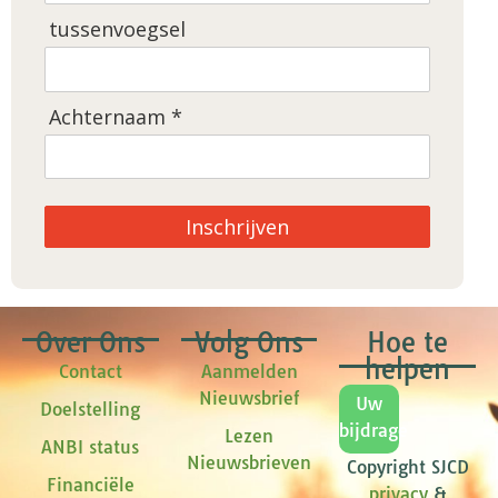
tussenvoegsel
Achternaam *
Inschrijven
Over Ons
Volg Ons
Hoe te
helpen
Contact
Aanmelden
Nieuwsbrief
Uw
Doelstelling
bijdrage
Lezen
ANBI status
Nieuwsbrieven
Copyright SJCD
Financiële
privacy
&