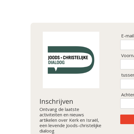
E-mai
Voorn
tusse
Achte
Inschrijven
Ontvang de laatste
activiteiten en nieuws
artikelen over Kerk en Israël,
een levende Joods-christelijke
dialoog