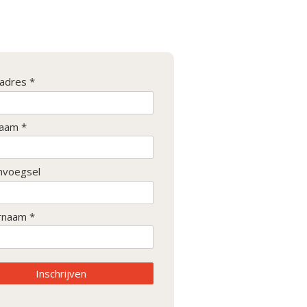
ladres *
aam *
nvoegsel
rnaam *
Inschrijven