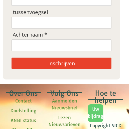
tussenvoegsel
Achternaam *
Inschrijven
Over Ons
Volg Ons
Hoe te
helpen
Contact
Aanmelden
Nieuwsbrief
Uw
Doelstelling
bijdrage
Lezen
ANBI status
Nieuwsbrieven
Copyright SJCD