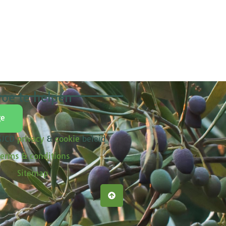
oe te helpen
ge
 SJCD
privacy
&
cookie
beleid
erms & conditions
Sitemap