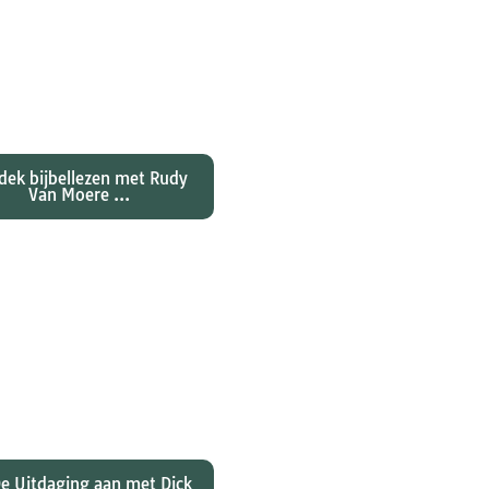
ntdekken waarom
nes zijn evangelie zo
al anders vertelt dan
jn collegae Marcus,
atteüs en Lukas...
dek bijbellezen met Rudy
Van Moere ...
 hebben christenen
rd over de joden Jezus
ulus? En wat betekent
 voor ons christelijk
geloof?
e Uitdaging aan met Dick