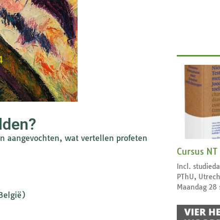
dden?
 aangevochten, wat vertellen profeten
Cursus NT
Incl. studie
PThU, Utrech
Maandag 28 
België)