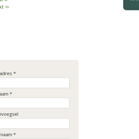
xt »
ladres *
aam *
nvoegsel
rnaam *