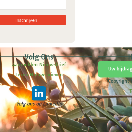
Inschrijven
Volg Ons
H
Aanmelden Nieuwsbrief
Uw bijdra
Lezen Nieuwsbrieven
Copyright
T
Volg ons op LinkedIn