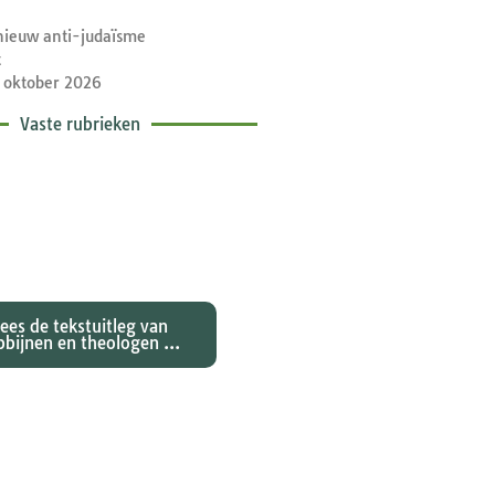
nieuw anti-judaïsme
t
 oktober 2026
Vaste rubrieken
etische toelichtingen
e zondagse lezingen ...
Lees de tekstuitleg van
bbijnen en theologen ...