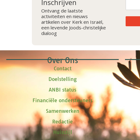
Inschrijven
Ontvang de laatste
activiteiten en nieuws
artikelen over Kerk en Israël,
een levende Joods-christelijke
dialoog
Over Ons
Contact
Doelstelling
ANBI status
Financiële ondersteuners
Samenwerken
Redactie
Huisstijl