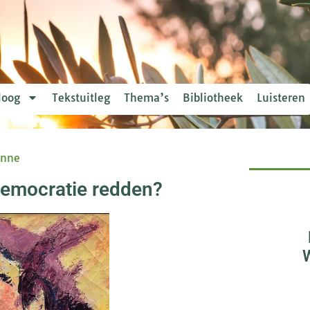
loog
Tekstuitleg
Thema’s
Bibliotheek
Luisteren
onne
democratie redden?