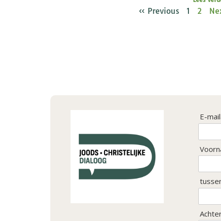
« Previous
1
2
Ne
E-mai
Voorn
tusse
Achte