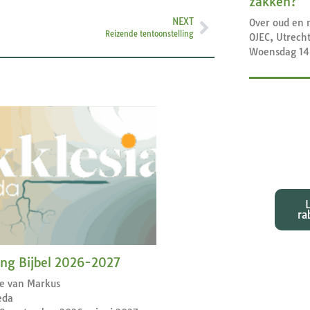
zakken?
NEXT
Over oud en 
Reizende tentoonstelling
OJEC, Utrech
Woensdag 14
Exeg
bij d
ra
ng Bijbel 2026-2027
ie van Markus
eda