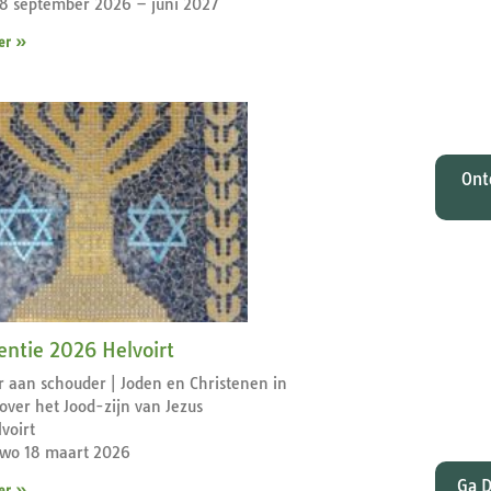
18 september 2026 – juni 2027
O
Johan
er »
tota
zi
M
Ont
Wat
gelee
entie 2026 Helvoirt
en Pa
 aan schouder | Joden en Christenen in
dat
over het Jood-zijn van Jezus
lvoirt
 wo 18 maart 2026
Ga D
er »