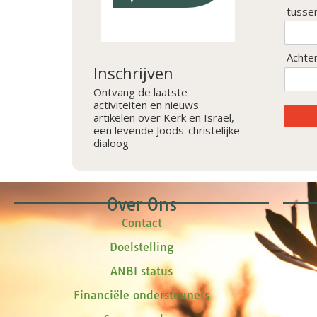
tusse
Achte
Inschrijven
Ontvang de laatste
activiteiten en nieuws
artikelen over Kerk en Israël,
een levende Joods-christelijke
dialoog
Over Ons
Contact
Doelstelling
ANBI status
Financiële ondersteuners