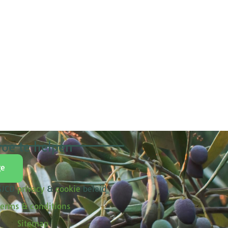
oe te helpen
ge
 SJCD
privacy
&
cookie
beleid
erms & conditions
Sitemap