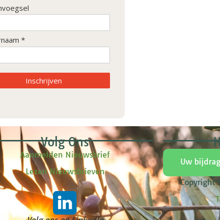
nvoegsel
rnaam *
Inschrijven
Volg Ons
H
Aanmelden Nieuwsbrief
Uw bijdra
Lezen Nieuwsbrieven
Copyright
T