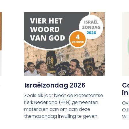
e
Israëlzondag 2026
Co
i
Zoals elk jaar biedt de Protestantse
Kerk Nederland (PKN) gemeenten
Ov
materialen aan om aan deze
OJ
themazondag invulling te geven
Wo