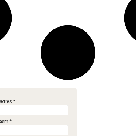
ladres *
aam *