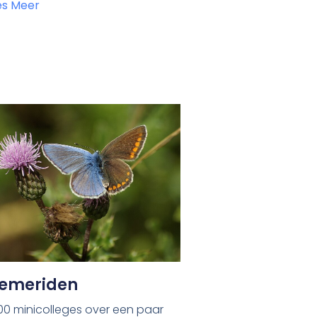
es Meer
femeriden
00 minicolleges over een paar