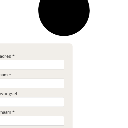
ladres *
aam *
nvoegsel
rnaam *