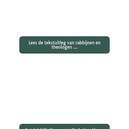
Exegetische toelichtingen bij de
zondagse lezingen ...
Lees de tekstuitleg van rabbijnen en
theologen ...
Ontdekken waarom Johannes zijn
evangelie zo totaal anders vertelt
dan zijn collegae Marcus, Matteüs
en Lukas...