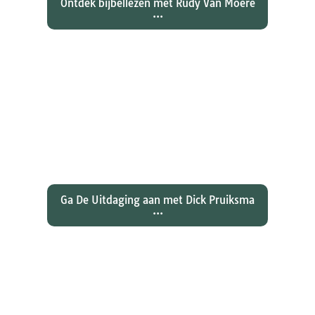
Ontdek bijbellezen met Rudy Van Moere
...
Wat hebben christenen geleerd
over de joden Jezus en Paulus? En
wat betekent dat voor ons
christelijk geloof?
Ga De Uitdaging aan met Dick Pruiksma
...