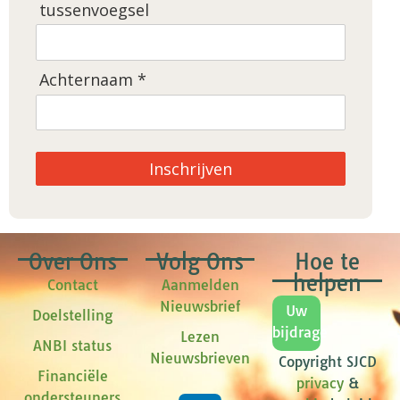
tussenvoegsel
Achternaam *
Inschrijven
Over Ons
Volg Ons
Hoe te
helpen
Contact
Aanmelden
Nieuwsbrief
Uw
Doelstelling
bijdrage
Lezen
ANBI status
Nieuwsbrieven
Copyright SJCD
Financiële
privacy
&
ondersteuners