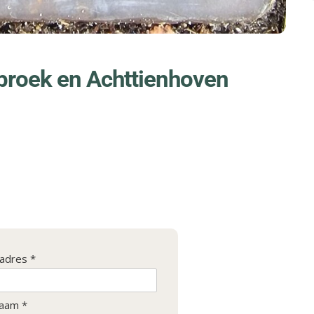
broek en Achttienhoven
ladres *
aam *