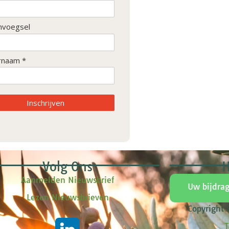
nvoegsel
rnaam *
Inschrijven
Volg Ons
H
Aanmelden Nieuwsbrief
Uw bijdra
Lezen Nieuwsbrieven
Copyright
T