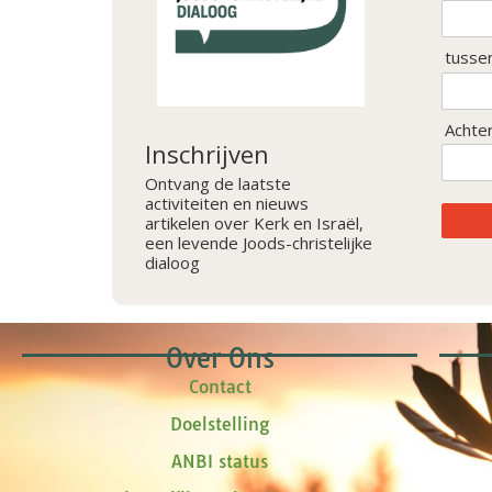
tusse
Achte
Inschrijven
Ontvang de laatste
activiteiten en nieuws
artikelen over Kerk en Israël,
een levende Joods-christelijke
dialoog
Over Ons
Contact
Doelstelling
ANBI status