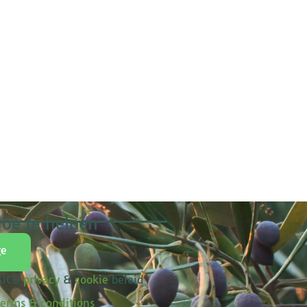
oe te helpen
ge
 SJCD
privacy
&
cookie
beleid
erms & conditions