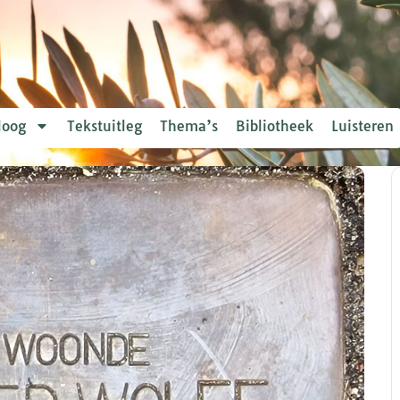
loog
Tekstuitleg
Thema’s
Bibliotheek
Luisteren