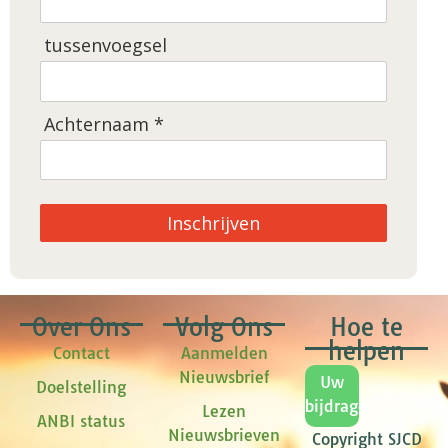
tussenvoegsel
Achternaam *
Inschrijven
Over Ons
Volg Ons
Hoe te
helpen
Contact
Aanmelden
Nieuwsbrief
Uw
Doelstelling
bijdrage
Lezen
ANBI status
Nieuwsbrieven
Copyright SJCD