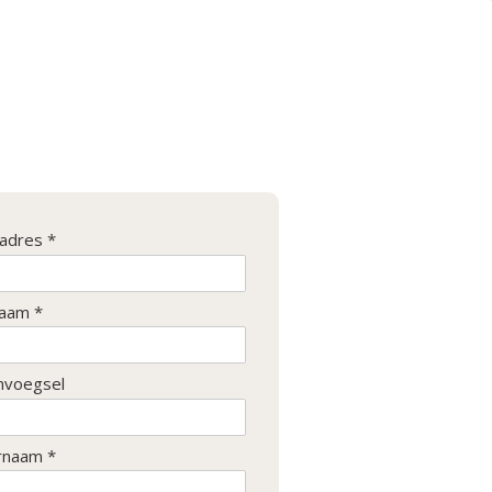
ladres *
aam *
nvoegsel
rnaam *