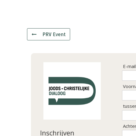
PRV Event
E-mai
Voorn
tusse
Achte
Inschrijven