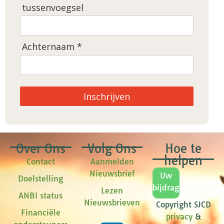
tussenvoegsel
Achternaam *
Inschrijven
Over Ons
Volg Ons
Hoe te
helpen
Contact
Aanmelden
Nieuwsbrief
Uw
Doelstelling
bijdrage
Lezen
ANBI status
Nieuwsbrieven
Copyright SJCD
Financiële
privacy
&