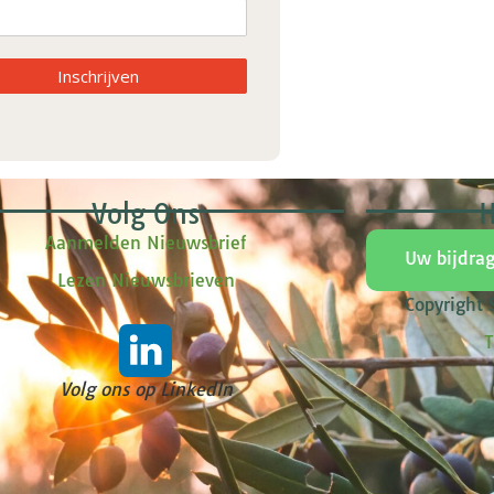
Inschrijven
Volg Ons
H
Aanmelden Nieuwsbrief
Uw bijdra
Lezen Nieuwsbrieven
Copyright
T
Volg ons op LinkedIn