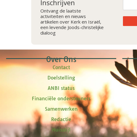
Inschrijven
Ontvang de laatste
activiteiten en nieuws
artikelen over Kerk en Israël,
een levende Joods-christelijke
dialoog
Over Ons
Contact
Doelstelling
ANBI status
Financiële ondersteuners
Samenwerken
Redactie
Huisstijl