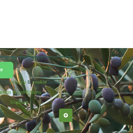
oe te helpen
ge
 SJCD
privacy
&
cookie
beleid
erms & conditions
Sitemap