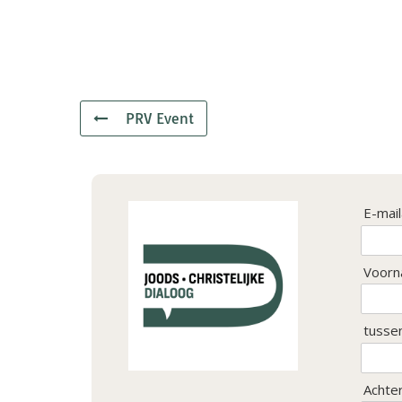
PRV Event
E-mai
Voorn
tusse
Achte