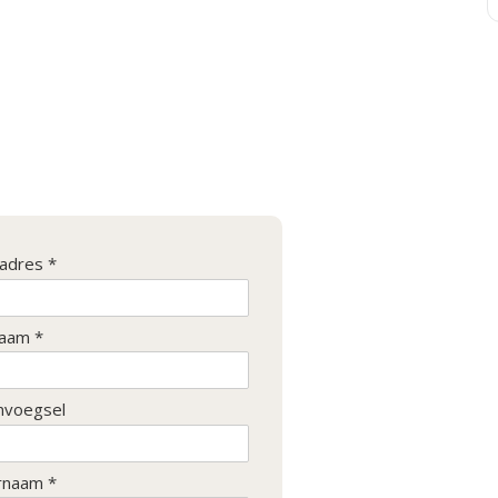
ladres *
aam *
nvoegsel
rnaam *