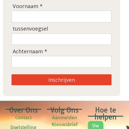
Voornaam *
tussenvoegsel
Achternaam *
Inschrijven
Over Ons
Volg Ons
Hoe te
helpen
Contact
Aanmelden
Nieuwsbrief
Uw
Doelstelling