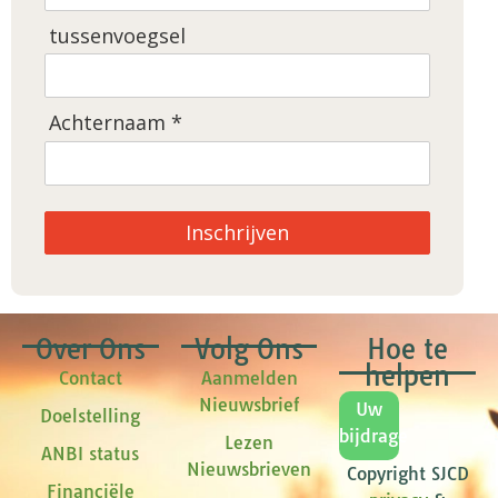
tussenvoegsel
Achternaam *
Inschrijven
Over Ons
Volg Ons
Hoe te
helpen
Contact
Aanmelden
Nieuwsbrief
Uw
Doelstelling
bijdrage
Lezen
ANBI status
Nieuwsbrieven
Copyright SJCD
Financiële