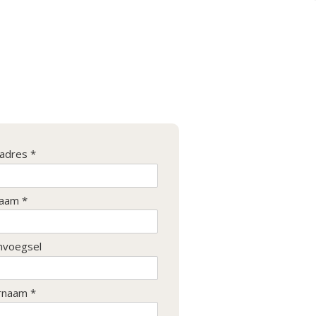
ladres *
aam *
nvoegsel
rnaam *