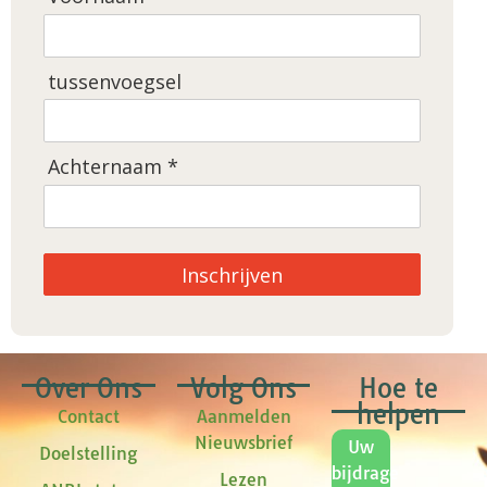
tussenvoegsel
Achternaam *
Inschrijven
Over Ons
Volg Ons
Hoe te
helpen
Contact
Aanmelden
Nieuwsbrief
Uw
Doelstelling
bijdrage
Lezen