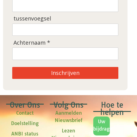
tussenvoegsel
Achternaam *
Inschrijven
Over Ons
Volg Ons
Hoe te
helpen
Contact
Aanmelden
Nieuwsbrief
Uw
Doelstelling
bijdrage
Lezen
ANBI status