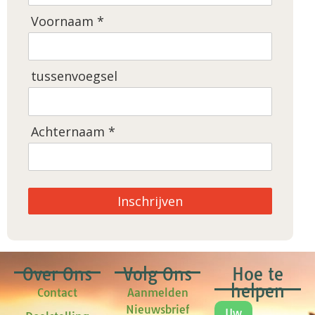
Voornaam *
tussenvoegsel
Achternaam *
Inschrijven
Over Ons
Volg Ons
Hoe te
helpen
Contact
Aanmelden
Nieuwsbrief
Uw