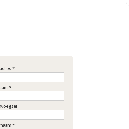
ladres *
aam *
nvoegsel
rnaam *