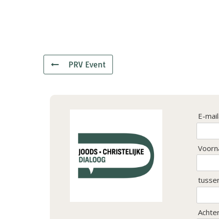
PRV Event
E-mai
Voorn
tusse
Achte