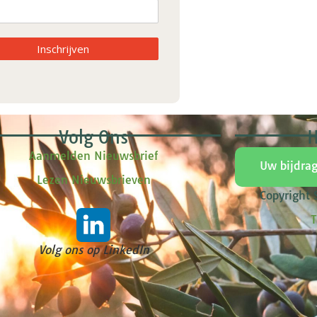
Inschrijven
Volg Ons
H
Aanmelden Nieuwsbrief
Uw bijdra
Lezen Nieuwsbrieven
Copyright
T
Volg ons op LinkedIn