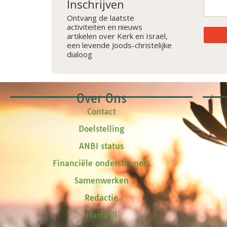
Inschrijven
Ontvang de laatste
activiteiten en nieuws
artikelen over Kerk en Israël,
een levende Joods-christelijke
dialoog
Over Ons
Contact
Doelstelling
ANBI status
Financiële ondersteuners
Samenwerken
Redactie
Huisstijl