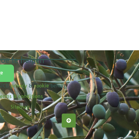
oe te helpen
ge
 SJCD
privacy
&
cookie
beleid
erms & conditions
Sitemap