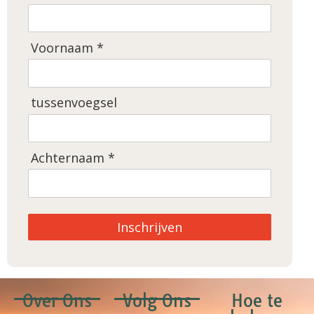
Voornaam *
tussenvoegsel
Achternaam *
Inschrijven
Over Ons
Volg Ons
Hoe te