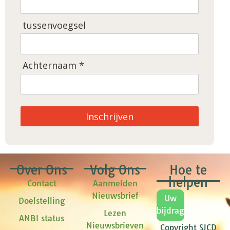
tussenvoegsel
Achternaam *
Inschrijven
Over Ons
Volg Ons
Hoe te
helpen
Contact
Aanmelden
Nieuwsbrief
Uw
Doelstelling
bijdrage
Lezen
ANBI status
Nieuwsbrieven
Copyright SJCD