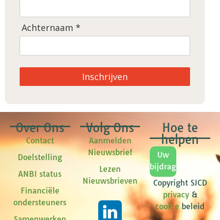
Achternaam *
Inschrijven
Over Ons
Volg Ons
Hoe te
helpen
Contact
Aanmelden
Nieuwsbrief
Uw
Doelstelling
bijdrage
Lezen
ANBI status
Nieuwsbrieven
Copyright SJCD
Financiële
privacy
&
ondersteuners
cookie
beleid
Samenwerken