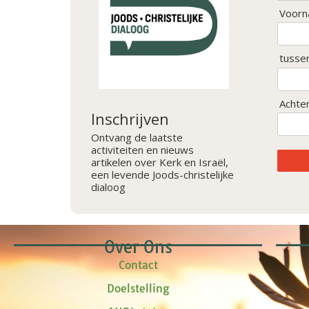
Voorn
tusse
Achte
Inschrijven
Ontvang de laatste
activiteiten en nieuws
artikelen over Kerk en Israël,
een levende Joods-christelijke
dialoog
Over Ons
Contact
Doelstelling