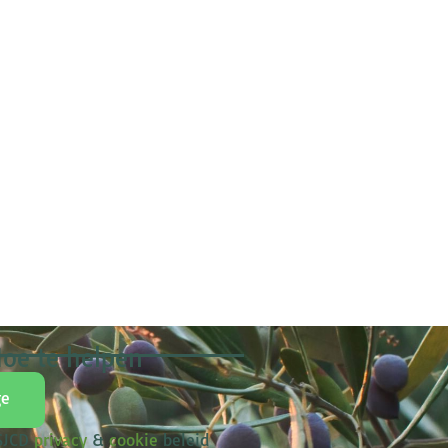
oe te helpen
ge
 SJCD
privacy
&
cookie
beleid