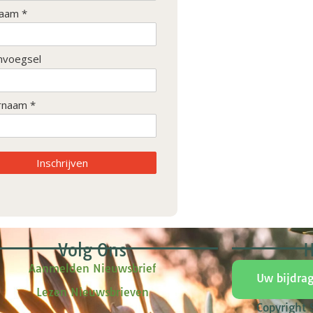
aam *
nvoegsel
rnaam *
Inschrijven
Volg Ons
H
Aanmelden Nieuwsbrief
Uw bijdra
Lezen Nieuwsbrieven
Copyright