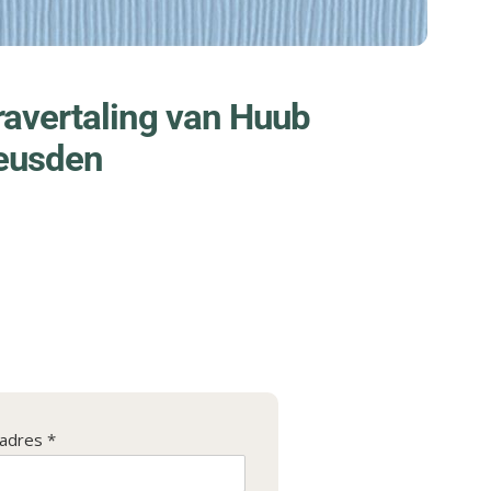
avertaling van Huub
Heusden
ladres *