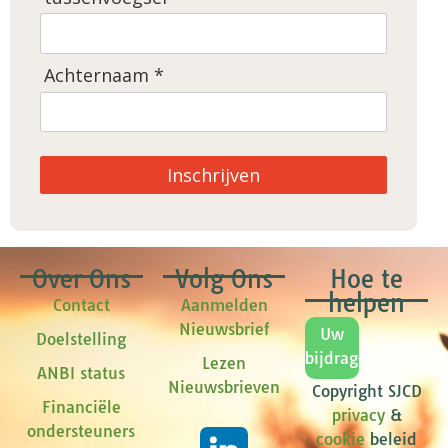
Achternaam *
Inschrijven
Over Ons
Volg Ons
Hoe te
helpen
Contact
Aanmelden
Nieuwsbrief
Uw
Doelstelling
bijdrage
Lezen
ANBI status
Nieuwsbrieven
Copyright SJCD
Financiële
privacy
&
ondersteuners
cookie
beleid