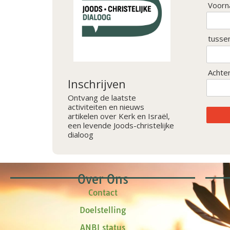
Voorn
tusse
Achte
Inschrijven
Ontvang de laatste
activiteiten en nieuws
artikelen over Kerk en Israël,
een levende Joods-christelijke
dialoog
Over Ons
Contact
Doelstelling
ANBI status