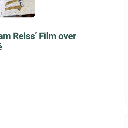
m Reiss’ Film over
é