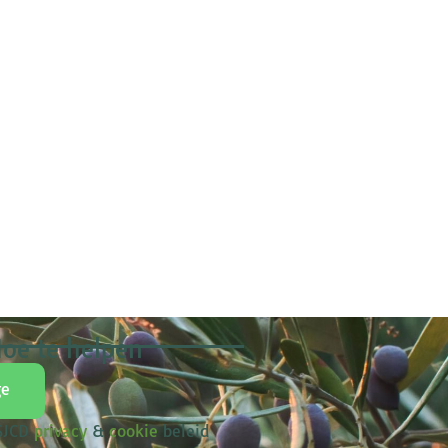
oe te helpen
ge
 SJCD
privacy
&
cookie
beleid