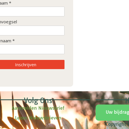
aam *
nvoegsel
rnaam *
Inschrijven
Volg Ons
H
Aanmelden Nieuwsbrief
Uw bijdra
Lezen Nieuwsbrieven
Copyright