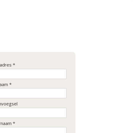
ladres *
aam *
nvoegsel
rnaam *