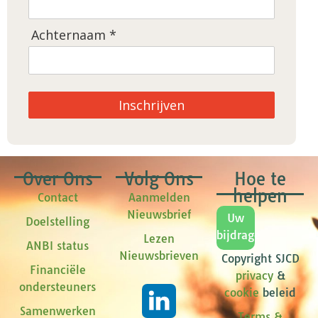
Achternaam *
Inschrijven
Over Ons
Volg Ons
Hoe te
helpen
Contact
Aanmelden
Nieuwsbrief
Uw
Doelstelling
bijdrage
Lezen
ANBI status
Nieuwsbrieven
Copyright SJCD
Financiële
privacy
&
ondersteuners
cookie
beleid
Samenwerken
Terms &