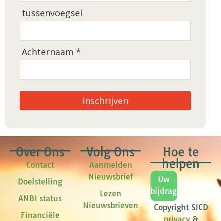
tussenvoegsel
Achternaam *
Inschrijven
Over Ons
Volg Ons
Hoe te
helpen
Contact
Aanmelden
Nieuwsbrief
Uw
Doelstelling
bijdrage
Lezen
ANBI status
Nieuwsbrieven
Copyright SJCD
Financiële
privacy
&