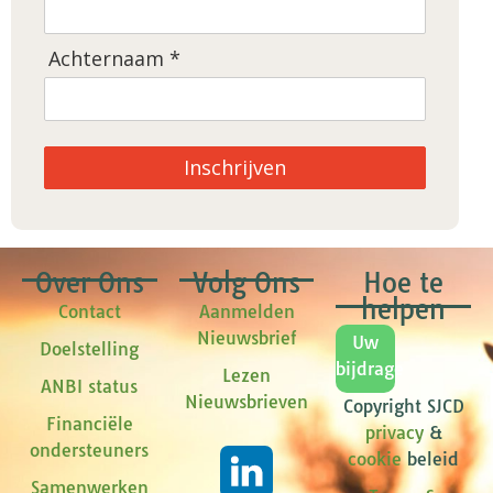
Achternaam *
Inschrijven
Over Ons
Volg Ons
Hoe te
helpen
Contact
Aanmelden
Nieuwsbrief
Uw
Doelstelling
bijdrage
Lezen
ANBI status
Nieuwsbrieven
Copyright SJCD
Financiële
privacy
&
ondersteuners
cookie
beleid
Samenwerken