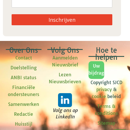
Inschrijven
Over Ons
Volg Ons
Hoe te
helpen
Contact
Aanmelden
Nieuwsbrief
Uw
Doelstelling
bijdrage
Lezen
ANBI status
Nieuwsbrieven
Copyright SJCD
Financiële
privacy
&
ondersteuners
cookie
beleid
Samenwerken
Terms &
Volg ons op
conditions
Redactie
LinkedIn
Sitemap
Huisstijl