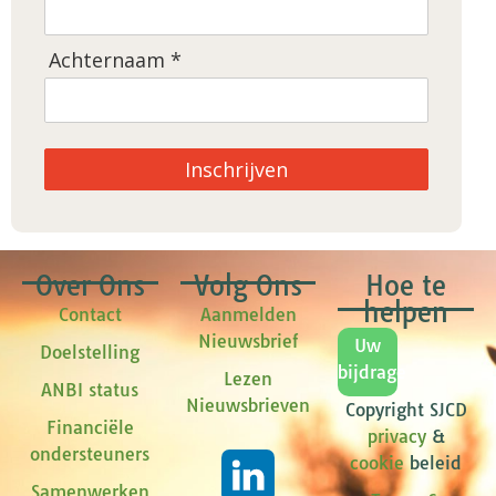
Achternaam *
Inschrijven
Over Ons
Volg Ons
Hoe te
helpen
Contact
Aanmelden
Nieuwsbrief
Uw
Doelstelling
bijdrage
Lezen
ANBI status
Nieuwsbrieven
Copyright SJCD
Financiële
privacy
&
ondersteuners
cookie
beleid
Samenwerken