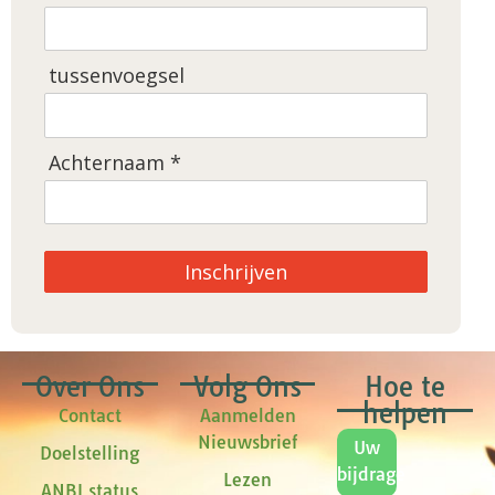
tussenvoegsel
Achternaam *
Inschrijven
Over Ons
Volg Ons
Hoe te
helpen
Contact
Aanmelden
Nieuwsbrief
Uw
Doelstelling
bijdrage
Lezen
ANBI status